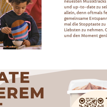
neuesten Musiktracks 
und up-to-date zu sein
allein, denn oftmals f
gemeinsame Entspannu
mal die Stopptaste zu 
Liebsten zu nehmen. O
und den Moment geni
ATE
SEREM