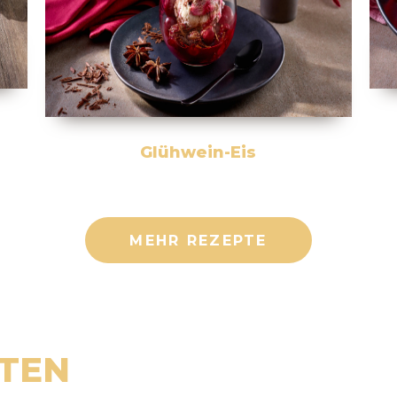
Glühwein-Eis
MEHR REZEPTE
RTEN