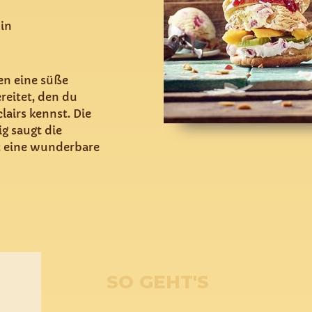
min
ben eine süße
reitet, den du
lairs kennst. Die
g saugt die
it eine wunderbare
SO GEHT'S