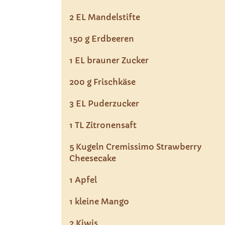
2 EL Mandelstifte
150 g Erdbeeren
1 EL brauner Zucker
200 g Frischkäse
3 EL Puderzucker
1 TL Zitronensaft
5 Kugeln Cremissimo Strawberry
Cheesecake
1 Apfel
1 kleine Mango
2 Kiwis