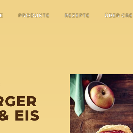
E
PRODUKTE
REZEPTE
ÜBER CRE
t
GER M
 EIS