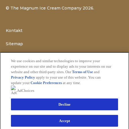
©
The Magnum Ice Cream Company
2026.
Kontakt
Sitemap
Impressum
We use cookies and similar technologies to improve your
experience on our site and to display ads to your interests on our
Recht
website and other third-party sites. Our
Terms of Use
and
Privacy Policy
apply to your use of this website. You can
update your
Cookie Preferences
at any time.
Datenschutzhinweis
AdChoices
Cookie-Einstellungen
Decline
Cookie-Informationen
Accept
Barrierefreiheit