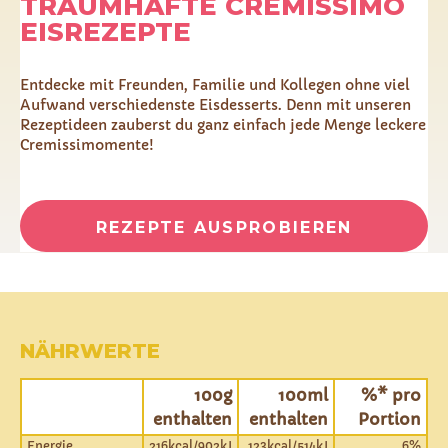
TRAUMHAFTE CREMISSIMO
EISREZEPTE
Entdecke mit Freunden, Familie und Kollegen ohne viel
Aufwand verschiedenste Eisdesserts. Denn mit unseren
Rezeptideen zauberst du ganz einfach jede Menge leckere
Cremissimomente!
REZEPTE AUSPROBIEREN
NÄHRWERTE
100g
100ml
%* pro
enthalten
enthalten
Portion
Energie
216kcal/902kJ
123kcal/514kJ
6%