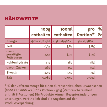
NÄHRWERTE
100g
100ml
pro
%* 
enthalten
enthalten
Portion*
Port
Energie
198kcal/827kJ
115kcal/480kJ
115kcal/480kJ
Fett
6,6g
3,8g
3,8g
davon
gesättigte
5,5g
3,2g
3,2g
Fettsäuren
Kohlenhydrate
31g
18g
18g
davon Zucker
26g
15g
15g
Eiweiß
2,4g
1,4g
1,4g
Salz
0,08g
0,04g
0,04g
* % der Referenzmenge für einen durchschnittlichen Erwachsenen
(8400 kJ / 2000 kcal) ** 1 Portion = 58 g (Verbrauchereinheit
enthält 8 Portionen) Die Produkte können Rezepturänderungen
unterliegen. Verbindlich sind die Angaben auf der
Produktverpackung.