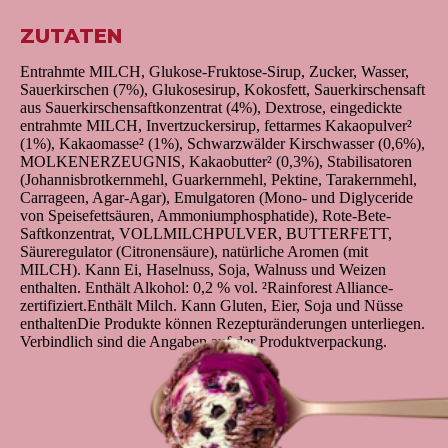
ZUTATEN
Entrahmte MILCH, Glukose-Fruktose-Sirup, Zucker, Wasser,
Sauerkirschen (7%), Glukosesirup, Kokosfett, Sauerkirschensaft
aus Sauerkirschensaftkonzentrat (4%), Dextrose, eingedickte
entrahmte MILCH, Invertzuckersirup, fettarmes Kakaopulver²
(1%), Kakaomasse² (1%), Schwarzwälder Kirschwasser (0,6%),
MOLKENERZEUGNIS, Kakaobutter² (0,3%), Stabilisatoren
(Johannisbrotkernmehl, Guarkernmehl, Pektine, Tarakernmehl,
Carrageen, Agar-Agar), Emulgatoren (Mono- und Diglyceride
von Speisefettsäuren, Ammoniumphosphatide), Rote-Bete-
Saftkonzentrat, VOLLMILCHPULVER, BUTTERFETT,
Säureregulator (Citronensäure), natürliche Aromen (mit
MILCH). Kann Ei, Haselnuss, Soja, Walnuss und Weizen
enthalten. Enthält Alkohol: 0,2 % vol. ²Rainforest Alliance-
zertifiziert.Enthält Milch. Kann Gluten, Eier, Soja und Nüsse
enthaltenDie Produkte können Rezepturänderungen unterliegen.
Verbindlich sind die Angaben auf der Produktverpackung.